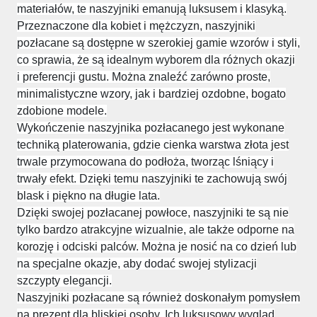
materiałów, te naszyjniki emanują luksusem i klasyką.
Przeznaczone dla kobiet i mężczyzn, naszyjniki
pozłacane są dostępne w szerokiej gamie wzorów i styli,
co sprawia, że są idealnym wyborem dla różnych okazji
i preferencji gustu. Można znaleźć zarówno proste,
minimalistyczne wzory, jak i bardziej ozdobne, bogato
zdobione modele.
Wykończenie naszyjnika pozłacanego jest wykonane
techniką platerowania, gdzie cienka warstwa złota jest
trwale przymocowana do podłoża, tworząc lśniący i
trwały efekt. Dzięki temu naszyjniki te zachowują swój
blask i piękno na długie lata.
Dzięki swojej pozłacanej powłoce, naszyjniki te są nie
tylko bardzo atrakcyjne wizualnie, ale także odporne na
korozję i odciski palców. Można je nosić na co dzień lub
na specjalne okazje, aby dodać swojej stylizacji
szczypty elegancji.
Naszyjniki pozłacane są również doskonałym pomysłem
na prezent dla bliskiej osoby. Ich luksusowy wygląd