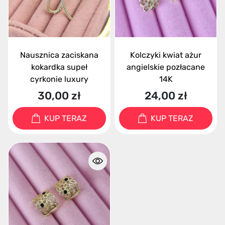
Nausznica zaciskana
Kolczyki kwiat ażur
kokardka supeł
angielskie pozłacane
cyrkonie luxury
14K
30,00 zł
24,00 zł
KUP TERAZ
KUP TERAZ