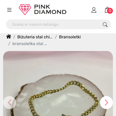
0
Biżuteria stal chirurgiczna 316L
Bransoletki
bransoletka stal chirurgiczna cyrkonie pancerka patyk