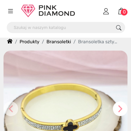
0
Produkty
Bransoletki
Bransoletka sztywna jajo lilu cyrkonie stal chirurgiczna