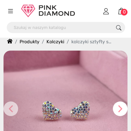
0
Produkty
Kolczyki
kolczyki sztyfty serce multi cyrkonie stal chirurgiczna