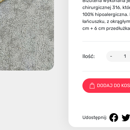
Biżuteria wykonana jes
chirurgicznej 316, któr
100% hipoalergiczna.
łańcuszku, z okrągłym
cm + 6 cm przedłużka
Ilość:
-
DODAJ DO KO
Udostępnij: