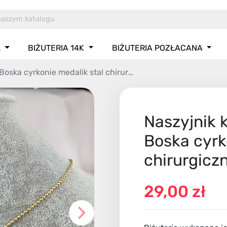
L
BIŻUTERIA 14K
BIŻUTERIA POZŁACANA
ska cyrkonie medalik stal chirurgiczna
Naszyjnik 
Boska cyrk
chirurgicz
29,00 zł