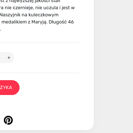
t z najwyższej jakości stali
a nie czernieje, nie uczula i jest w
 Naszyjnik na kuleczkowym
 medalikiem z Maryją. Długość 46
.
+
SZYKA