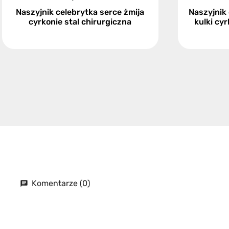
Naszyjnik celebrytka serce żmija
Naszyjnik
cyrkonie stal chirurgiczna
kulki cyr
Komentarze (0)
chat