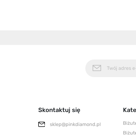
Skontaktuj się
Kate
Biżut
sklep@pinkdiamond.pl
Biżut